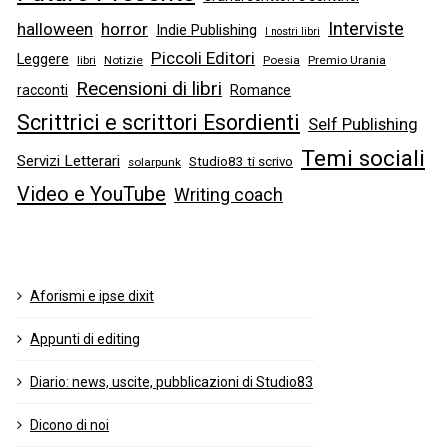
Interviste
halloween
horror
Indie Publishing
I nostri libri
Piccoli Editori
Leggere
libri
Notizie
Poesia
Premio Urania
Recensioni di libri
racconti
Romance
Scrittrici e scrittori Esordienti
Self Publishing
Temi sociali
Servizi Letterari
Studio83 ti scrivo
solarpunk
Video e YouTube
Writing coach
Aforismi e ipse dixit
Appunti di editing
Diario: news, uscite, pubblicazioni di Studio83
Dicono di noi