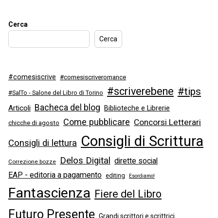
Cerca
Cerca
#comesiscrive
#comesiscriveromance
#scriverebene
#tips
#SalTo - Salone del Libro di Torino
Bacheca del blog
Articoli
Biblioteche e Librerie
Come pubblicare
Concorsi Letterari
chicche di agosto
Consigli di Scrittura
Consigli di lettura
Delos Digital
dirette social
Correzione bozze
EAP - editoria a pagamento
editing
Esordiamo!
Fantascienza
Fiere del Libro
Futuro Presente
Grandi scrittori e scrittrici