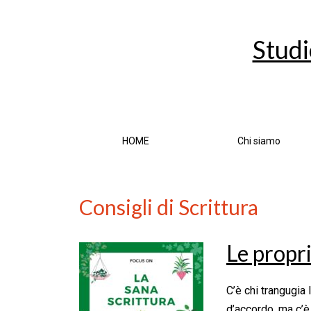
Studi
HOME
Chi siamo
Consigli di Scrittura
Le propri
C’è chi trangugia l
d’accordo, ma c’è