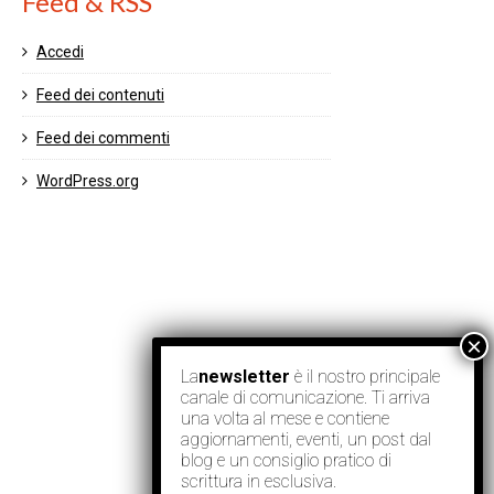
Feed & RSS
Accedi
Feed dei contenuti
Feed dei commenti
WordPress.org
La
newsletter
è il nostro principale
canale di comunicazione. Ti arriva
una volta al mese e contiene
aggiornamenti, eventi, un post dal
blog e un consiglio pratico di
scrittura in esclusiva.