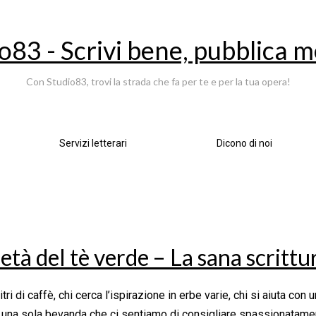
o83 - Scrivi bene, pubblica m
Con Studio83, trovi la strada che fa per te e per la tua opera!
Servizi letterari
Dicono di noi
età del tè verde – La sana scrittu
itri di caffè, chi cerca l’ispirazione in erbe varie, chi si aiuta con
 una sola bevanda che ci sentiamo di consigliare spassionatamente