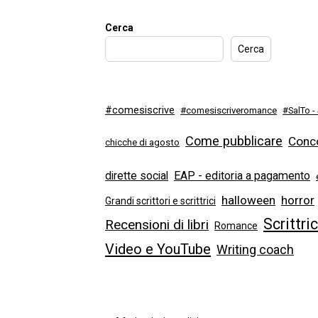
Cerca
Cerca
#comesiscrive
#comesiscriveromance
#SalTo -
Come pubblicare
Conco
chicche di agosto
dirette social
EAP - editoria a pagamento
halloween
horror
Grandi scrittori e scrittrici
Scrittri
Recensioni di libri
Romance
Video e YouTube
Writing coach