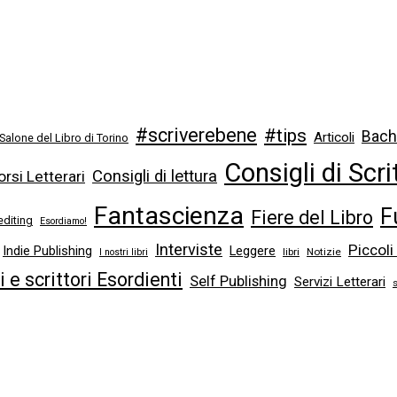
#scriverebene
#tips
Bach
Articoli
 Salone del Libro di Torino
Consigli di Scri
Consigli di lettura
rsi Letterari
Fantascienza
F
Fiere del Libro
editing
Esordiamo!
Interviste
Piccoli
Indie Publishing
Leggere
libri
Notizie
I nostri libri
ci e scrittori Esordienti
Self Publishing
Servizi Letterari