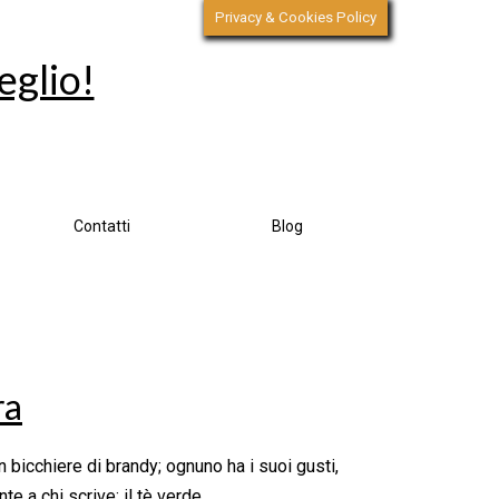
Privacy & Cookies Policy
eglio!
Contatti
Blog
ra
 un bicchiere di brandy; ognuno ha i suoi gusti,
 a chi scrive: il tè verde.