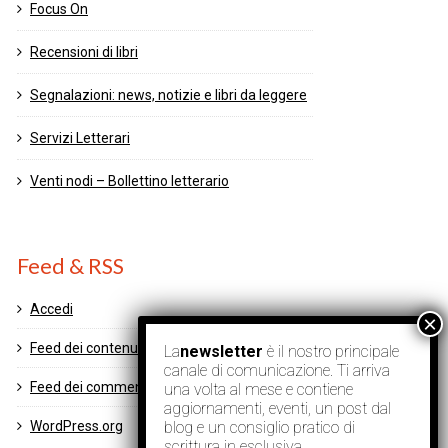
Focus On
Recensioni di libri
Segnalazioni: news, notizie e libri da leggere
Servizi Letterari
Venti nodi – Bollettino letterario
Feed & RSS
Accedi
Feed dei contenuti
La
newsletter
è il nostro principale
canale di comunicazione. Ti arriva
Feed dei commenti
una volta al mese e contiene
aggiornamenti, eventi, un post dal
blog e un consiglio pratico di
WordPress.org
scrittura in esclusiva.