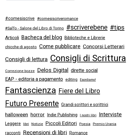
#comesiscrive
#comesiscriveromance
#scriverebene
#tips
#SalTo - Salone del Libro di Torino
Bacheca del blog
Articoli
Biblioteche e Librerie
Come pubblicare
Concorsi Letterari
chicche di agosto
Consigli di Scrittura
Consigli di lettura
Delos Digital
dirette social
Correzione bozze
EAP - editoria a pagamento
editing
Esordiamo!
Fantascienza
Fiere del Libro
Futuro Presente
Grandi scrittori e scrittrici
Interviste
halloween
horror
Indie Publishing
I nostri libri
Piccoli Editori
Leggere
libri
Notizie
Poesia
Premio Urania
Recensioni di libri
racconti
Romance