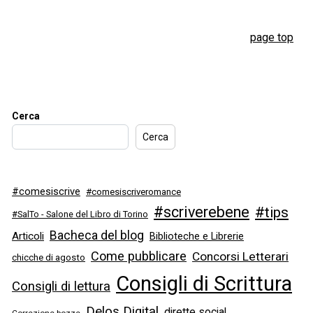
page top
Cerca
Cerca
#comesiscrive
#comesiscriveromance
#scriverebene
#tips
#SalTo - Salone del Libro di Torino
Bacheca del blog
Articoli
Biblioteche e Librerie
Come pubblicare
Concorsi Letterari
chicche di agosto
Consigli di Scrittura
Consigli di lettura
Delos Digital
dirette social