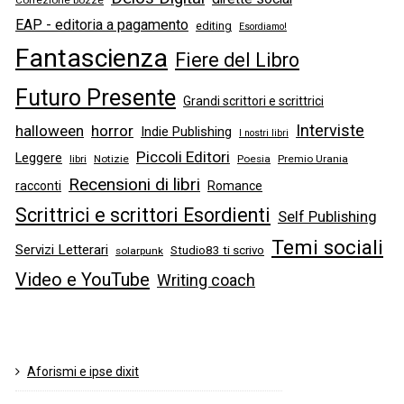
Correzione bozze
EAP - editoria a pagamento
editing
Esordiamo!
Fantascienza
Fiere del Libro
Futuro Presente
Grandi scrittori e scrittrici
Interviste
halloween
horror
Indie Publishing
I nostri libri
Piccoli Editori
Leggere
libri
Notizie
Poesia
Premio Urania
Recensioni di libri
racconti
Romance
Scrittrici e scrittori Esordienti
Self Publishing
Temi sociali
Servizi Letterari
Studio83 ti scrivo
solarpunk
Video e YouTube
Writing coach
Aforismi e ipse dixit