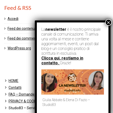
Feed & RSS
Accedi
Feed dei contenuti
La
newsletter
è il nostro principale
canale di comunicazione. Ti arriva
Feed dei commenti
una volta al mese e contiene
aggiornamenti, eventi, un post dal
blog e un consiglio pratico di
WordPress.org
scrittura in esclusiva.
Clicca qui, restiamo in
contatto.
Grazie!
HOME
Contatti
FAQ – Domande Frequenti
Giulia Abbate & Elena Di Fazio –
PRIVACY & COOKIE POLICY
Studio83
Studio83 – Servizi Letterari® è un marchio registrato.