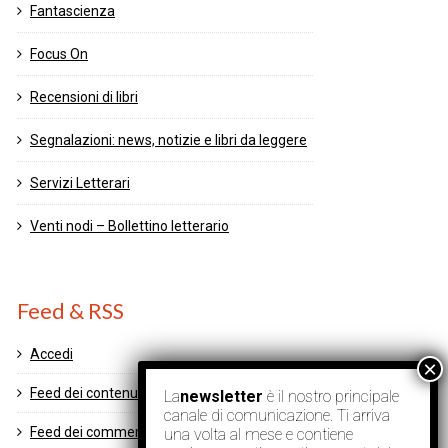
Fantascienza
Focus On
Recensioni di libri
Segnalazioni: news, notizie e libri da leggere
Servizi Letterari
Venti nodi – Bollettino letterario
Feed & RSS
Accedi
Feed dei contenuti
La
newsletter
è il nostro principale
canale di comunicazione. Ti arriva
Feed dei commenti
una volta al mese e contiene