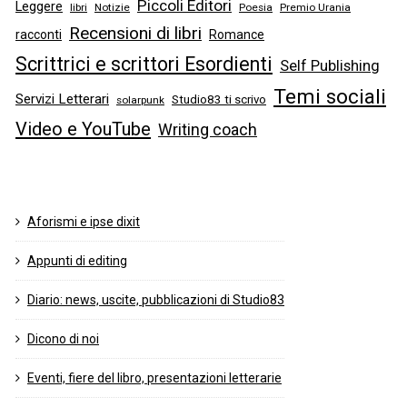
Piccoli Editori
Leggere
libri
Notizie
Poesia
Premio Urania
Recensioni di libri
racconti
Romance
Scrittrici e scrittori Esordienti
Self Publishing
Temi sociali
Servizi Letterari
Studio83 ti scrivo
solarpunk
Video e YouTube
Writing coach
Aforismi e ipse dixit
Appunti di editing
Diario: news, uscite, pubblicazioni di Studio83
Dicono di noi
Eventi, fiere del libro, presentazioni letterarie