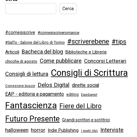
Cerca
#comesiscrive
#comesiscriveromance
#scriverebene
#tips
#SalTo - Salone del Libro di Torino
Bacheca del blog
Articoli
Biblioteche e Librerie
Come pubblicare
Concorsi Letterari
chicche di agosto
Consigli di Scrittura
Consigli di lettura
Delos Digital
dirette social
Correzione bozze
EAP - editoria a pagamento
editing
Esordiamo!
Fantascienza
Fiere del Libro
Futuro Presente
Grandi scrittori e scrittrici
Interviste
halloween
horror
Indie Publishing
I nostri libri