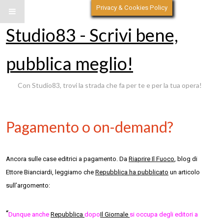
Privacy & Cookies Policy
Studio83 - Scrivi bene,
pubblica meglio!
Con Studio83, trovi la strada che fa per te e per la tua opera!
Pagamento o on-demand?
Ancora sulle case editrici a pagamento. Da
Riaprire Il Fuoco
, blog di
Ettore Bianciardi, leggiamo che
Repubblica ha pubblicato
un articolo
sull’argomento:
“
Dunque anche
Repubblica
dopo
Il Giornale
si occupa degli editori a