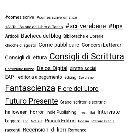
#comesiscrive
#comesiscriveromance
#scriverebene
#tips
#SalTo - Salone del Libro di Torino
Bacheca del blog
Articoli
Biblioteche e Librerie
Come pubblicare
Concorsi Letterari
chicche di agosto
Consigli di Scrittura
Consigli di lettura
Delos Digital
dirette social
Correzione bozze
EAP - editoria a pagamento
editing
Esordiamo!
Fantascienza
Fiere del Libro
Futuro Presente
Grandi scrittori e scrittrici
Interviste
halloween
horror
Indie Publishing
I nostri libri
Piccoli Editori
Leggere
libri
Notizie
Poesia
Premio Urania
Recensioni di libri
racconti
Romance