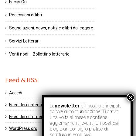
Focus On
Recensioni di libri
Segnalazioni: news, notizie e libri da leggere
Servizi Letterari
Venti nodi – Bollettino letterario
Feed & RSS
Accedi
Feed dei contenuti
La
newsletter
è il nostro principale
canale di comunicazione. Ti arriva
Feed dei commenti
una volta al mese e contiene
aggiornamenti, eventi, un post dal
blog e un consiglio pratico di
WordPress.org
scrittura in esclusiva.