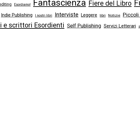
Fantascienza
F
Fiere del Libro
editing
Esordiamo!
Interviste
Piccoli
Indie Publishing
Leggere
libri
Notizie
I nostri libri
ci e scrittori Esordienti
Self Publishing
Servizi Letterari