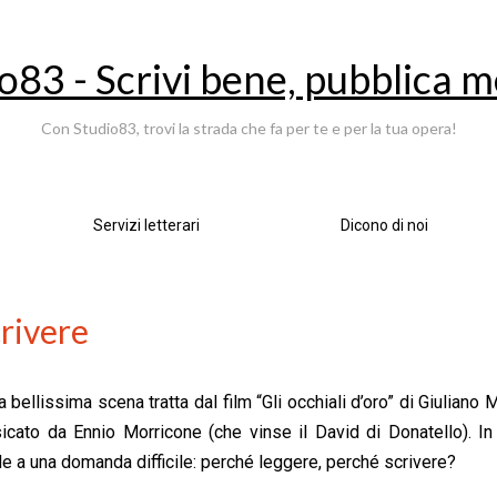
o83 - Scrivi bene, pubblica m
Con Studio83, trovi la strada che fa per te e per la tua opera!
Servizi letterari
Dicono di noi
rivere
ellissima scena tratta dal film “Gli occhiali d’oro” di Giuliano
sicato da Ennio Morricone (che vinse il David di Donatello). I
e a una domanda difficile: perché leggere, perché scrivere?