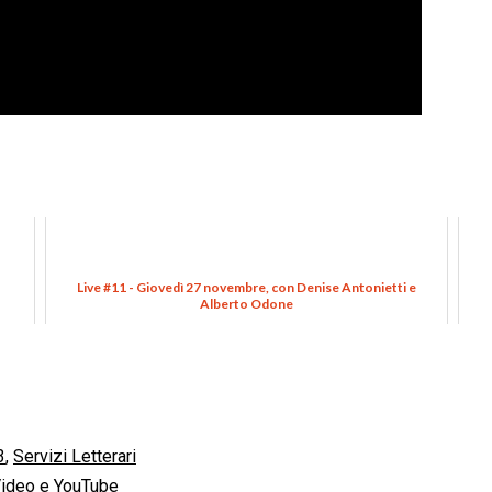
Live #11 - Giovedì 27 novembre, con Denise Antonietti e
Alberto Odone
3
,
Servizi Letterari
ideo e YouTube