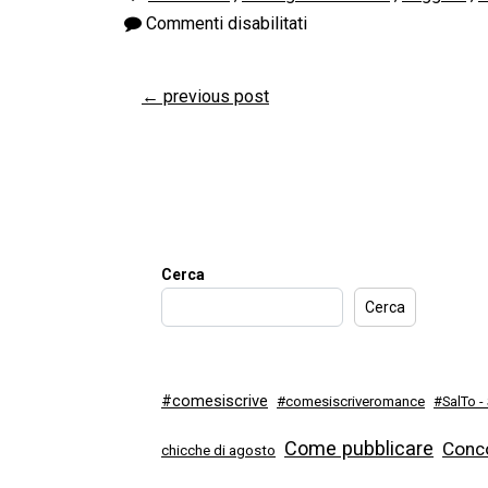
Commenti disabilitati
←
previous post
Cerca
Cerca
#comesiscrive
#comesiscriveromance
#SalTo -
Come pubblicare
Conco
chicche di agosto