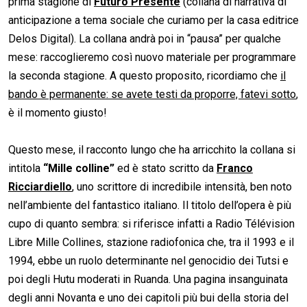
prima stagione di
Futuro Presente
(collana di narrativa di
anticipazione a tema sociale che curiamo per la casa editrice
Delos Digital). La collana andrà poi in “pausa” per qualche
mese: raccoglieremo così nuovo materiale per programmare
la seconda stagione. A questo proposito, ricordiamo che
il
bando è permanente: se avete testi da proporre, fatevi sotto
,
è il momento giusto!
Questo mese, il racconto lungo che ha arricchito la collana si
intitola
“Mille colline”
ed è stato scritto da
Franco
Ricciardiello
, uno scrittore di incredibile intensità, ben noto
nell’ambiente del fantastico italiano. Il titolo dell’opera è più
cupo di quanto sembra: si riferisce infatti a Radio Télévision
Libre Mille Collines, stazione radiofonica che, tra il 1993 e il
1994, ebbe un ruolo determinante nel genocidio dei Tutsi e
poi degli Hutu moderati in Ruanda. Una pagina insanguinata
degli anni Novanta e uno dei capitoli più bui della storia del