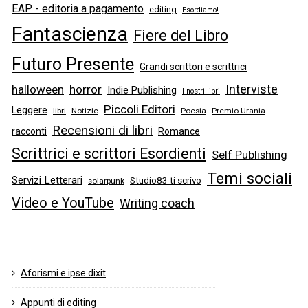
EAP - editoria a pagamento
editing
Esordiamo!
Fantascienza
Fiere del Libro
Futuro Presente
Grandi scrittori e scrittrici
Interviste
halloween
horror
Indie Publishing
I nostri libri
Piccoli Editori
Leggere
libri
Notizie
Poesia
Premio Urania
Recensioni di libri
racconti
Romance
Scrittrici e scrittori Esordienti
Self Publishing
Temi sociali
Servizi Letterari
Studio83 ti scrivo
solarpunk
Video e YouTube
Writing coach
Aforismi e ipse dixit
Appunti di editing