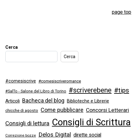
page top
Cerca
Cerca
#comesiscrive
#comesiscriveromance
#scriverebene
#tips
#SalTo - Salone del Libro di Torino
Bacheca del blog
Articoli
Biblioteche e Librerie
Come pubblicare
Concorsi Letterari
chicche di agosto
Consigli di Scrittura
Consigli di lettura
Delos Digital
dirette social
Correzione bozze