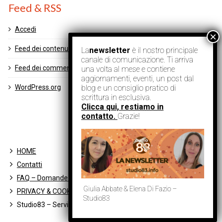
Feed & RSS
Accedi
Feed dei contenuti
La
newsletter
è il nostro principale
canale di comunicazione. Ti arriva
Feed dei commenti
una volta al mese e contiene
aggiornamenti, eventi, un post dal
blog e un consiglio pratico di
WordPress.org
scrittura in esclusiva.
Clicca qui, restiamo in
contatto.
Grazie!
HOME
Contatti
FAQ – Domande Frequenti
Giulia Abbate & Elena Di Fazio –
PRIVACY & COOKIE POLICY
Studio83
Studio83 – Servizi Letterari® è un marchio registrato.