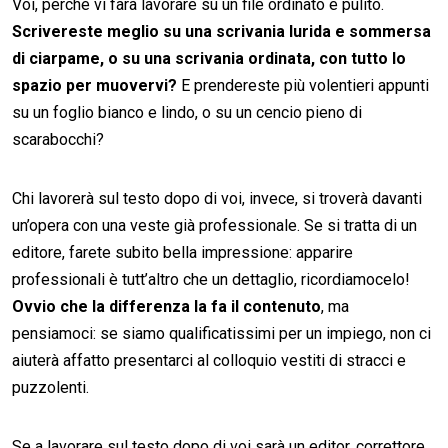
Voi, perché vi farà lavorare su un file ordinato e pulito.
Scrivereste meglio su una scrivania lurida e sommersa
di ciarpame, o su una scrivania ordinata, con tutto lo
spazio per muovervi?
E prendereste più volentieri appunti
su un foglio bianco e lindo, o su un cencio pieno di
scarabocchi?
Chi lavorerà sul testo dopo di voi, invece, si troverà davanti
un’opera con una veste già professionale. Se si tratta di un
editore, farete subito bella impressione: apparire
professionali è tutt’altro che un dettaglio, ricordiamocelo!
Ovvio che la differenza la fa il contenuto
, ma
pensiamoci: se siamo qualificatissimi per un impiego, non ci
aiuterà affatto presentarci al colloquio vestiti di stracci e
puzzolenti.
Se a lavorare sul testo dopo di voi sarà un editor, correttore