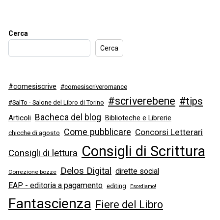
Cerca
Cerca
#comesiscrive
#comesiscriveromance
#scriverebene
#tips
#SalTo - Salone del Libro di Torino
Bacheca del blog
Articoli
Biblioteche e Librerie
Come pubblicare
Concorsi Letterari
chicche di agosto
Consigli di Scrittura
Consigli di lettura
Delos Digital
dirette social
Correzione bozze
EAP - editoria a pagamento
editing
Esordiamo!
Fantascienza
Fiere del Libro