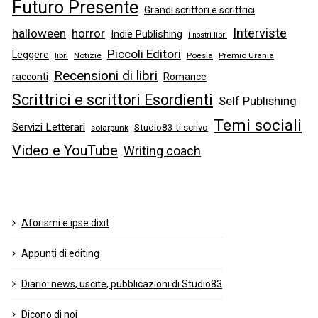
Futuro Presente
Grandi scrittori e scrittrici
Interviste
halloween
horror
Indie Publishing
I nostri libri
Piccoli Editori
Leggere
libri
Notizie
Poesia
Premio Urania
Recensioni di libri
racconti
Romance
Scrittrici e scrittori Esordienti
Self Publishing
Temi sociali
Servizi Letterari
Studio83 ti scrivo
solarpunk
Video e YouTube
Writing coach
Aforismi e ipse dixit
Appunti di editing
Diario: news, uscite, pubblicazioni di Studio83
Dicono di noi