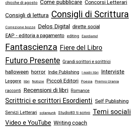
Come pubblicare
Concorsi Letterari
chicche di agosto
Consigli di Scrittura
Consigli di lettura
Delos Digital
dirette social
Correzione bozze
EAP - editoria a pagamento
editing
Esordiamo!
Fantascienza
Fiere del Libro
Futuro Presente
Grandi scrittori e scrittrici
Interviste
halloween
horror
Indie Publishing
I nostri libri
Piccoli Editori
Leggere
libri
Notizie
Poesia
Premio Urania
Recensioni di libri
racconti
Romance
Scrittrici e scrittori Esordienti
Self Publishing
Temi sociali
Servizi Letterari
Studio83 ti scrivo
solarpunk
Video e YouTube
Writing coach