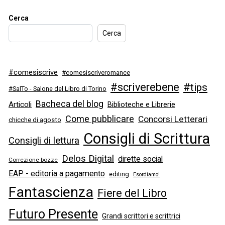
Cerca
Cerca
#comesiscrive
#comesiscriveromance
#scriverebene
#tips
#SalTo - Salone del Libro di Torino
Bacheca del blog
Articoli
Biblioteche e Librerie
Come pubblicare
Concorsi Letterari
chicche di agosto
Consigli di Scrittura
Consigli di lettura
Delos Digital
dirette social
Correzione bozze
EAP - editoria a pagamento
editing
Esordiamo!
Fantascienza
Fiere del Libro
Futuro Presente
Grandi scrittori e scrittrici