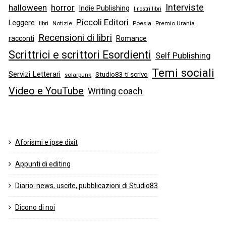
Interviste
halloween
horror
Indie Publishing
I nostri libri
Piccoli Editori
Leggere
libri
Notizie
Poesia
Premio Urania
Recensioni di libri
racconti
Romance
Scrittrici e scrittori Esordienti
Self Publishing
Temi sociali
Servizi Letterari
Studio83 ti scrivo
solarpunk
Video e YouTube
Writing coach
Aforismi e ipse dixit
Appunti di editing
Diario: news, uscite, pubblicazioni di Studio83
Dicono di noi