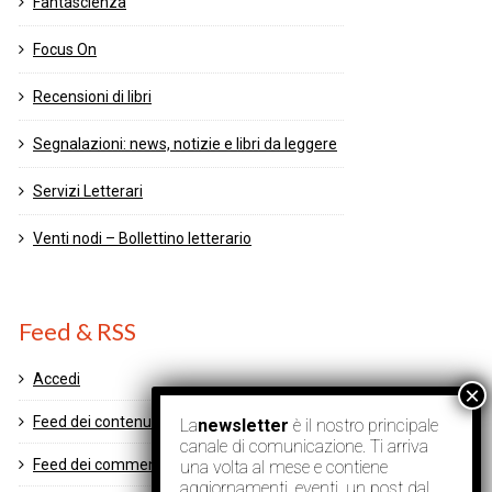
Fantascienza
Focus On
Recensioni di libri
Segnalazioni: news, notizie e libri da leggere
Servizi Letterari
Venti nodi – Bollettino letterario
Feed & RSS
Accedi
Feed dei contenuti
La
newsletter
è il nostro principale
canale di comunicazione. Ti arriva
Feed dei commenti
una volta al mese e contiene
aggiornamenti, eventi, un post dal