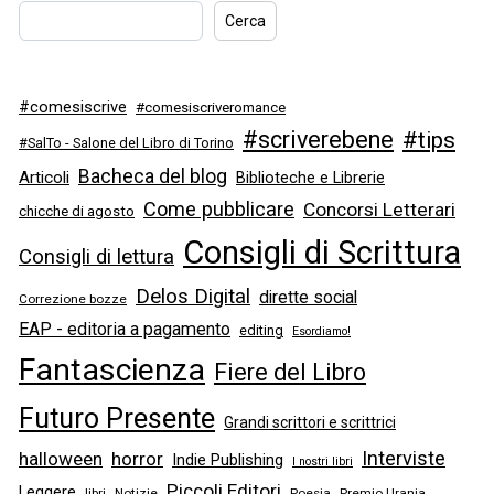
Cerca
#comesiscrive
#comesiscriveromance
#scriverebene
#tips
#SalTo - Salone del Libro di Torino
Bacheca del blog
Articoli
Biblioteche e Librerie
Come pubblicare
Concorsi Letterari
chicche di agosto
Consigli di Scrittura
Consigli di lettura
Delos Digital
dirette social
Correzione bozze
EAP - editoria a pagamento
editing
Esordiamo!
Fantascienza
Fiere del Libro
Futuro Presente
Grandi scrittori e scrittrici
Interviste
halloween
horror
Indie Publishing
I nostri libri
Piccoli Editori
Leggere
libri
Notizie
Poesia
Premio Urania