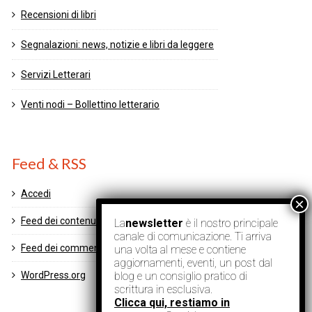
Recensioni di libri
Segnalazioni: news, notizie e libri da leggere
Servizi Letterari
Venti nodi – Bollettino letterario
Feed & RSS
Accedi
Feed dei contenuti
La
newsletter
è il nostro principale
canale di comunicazione. Ti arriva
Feed dei commenti
una volta al mese e contiene
aggiornamenti, eventi, un post dal
blog e un consiglio pratico di
WordPress.org
scrittura in esclusiva.
Clicca qui, restiamo in