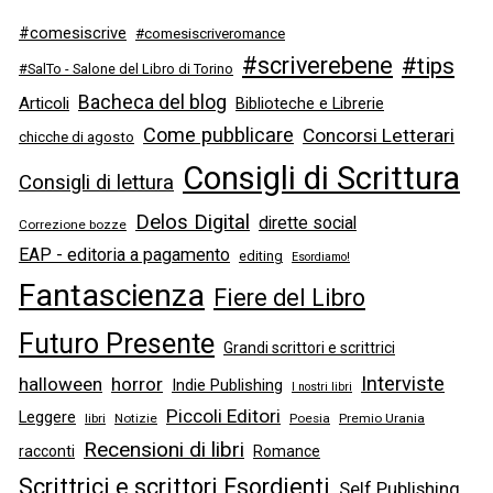
#comesiscrive
#comesiscriveromance
#scriverebene
#tips
#SalTo - Salone del Libro di Torino
Bacheca del blog
Articoli
Biblioteche e Librerie
Come pubblicare
Concorsi Letterari
chicche di agosto
Consigli di Scrittura
Consigli di lettura
Delos Digital
dirette social
Correzione bozze
EAP - editoria a pagamento
editing
Esordiamo!
Fantascienza
Fiere del Libro
Futuro Presente
Grandi scrittori e scrittrici
Interviste
halloween
horror
Indie Publishing
I nostri libri
Piccoli Editori
Leggere
libri
Notizie
Poesia
Premio Urania
Recensioni di libri
racconti
Romance
Scrittrici e scrittori Esordienti
Self Publishing