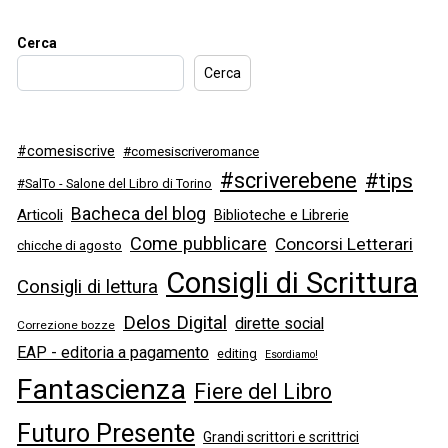
Cerca
Cerca
#comesiscrive
#comesiscriveromance
#scriverebene
#tips
#SalTo - Salone del Libro di Torino
Bacheca del blog
Articoli
Biblioteche e Librerie
Come pubblicare
Concorsi Letterari
chicche di agosto
Consigli di Scrittura
Consigli di lettura
Delos Digital
dirette social
Correzione bozze
EAP - editoria a pagamento
editing
Esordiamo!
Fantascienza
Fiere del Libro
Futuro Presente
Grandi scrittori e scrittrici