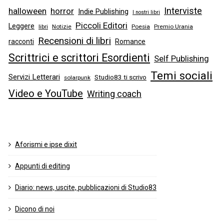
Interviste
halloween
horror
Indie Publishing
I nostri libri
Piccoli Editori
Leggere
libri
Notizie
Poesia
Premio Urania
Recensioni di libri
racconti
Romance
Scrittrici e scrittori Esordienti
Self Publishing
Temi sociali
Servizi Letterari
Studio83 ti scrivo
solarpunk
Video e YouTube
Writing coach
Aforismi e ipse dixit
Appunti di editing
Diario: news, uscite, pubblicazioni di Studio83
Dicono di noi