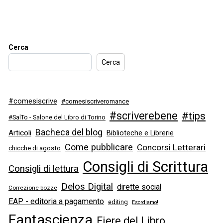
Cerca
Cerca
#comesiscrive
#comesiscriveromance
#scriverebene
#tips
#SalTo - Salone del Libro di Torino
Bacheca del blog
Articoli
Biblioteche e Librerie
Come pubblicare
Concorsi Letterari
chicche di agosto
Consigli di Scrittura
Consigli di lettura
Delos Digital
dirette social
Correzione bozze
EAP - editoria a pagamento
editing
Esordiamo!
Fantascienza
Fiere del Libro