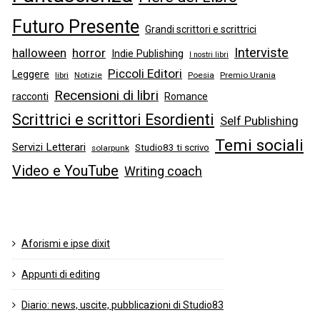
Futuro Presente
Grandi scrittori e scrittrici
Interviste
halloween
horror
Indie Publishing
I nostri libri
Piccoli Editori
Leggere
libri
Notizie
Poesia
Premio Urania
Recensioni di libri
racconti
Romance
Scrittrici e scrittori Esordienti
Self Publishing
Temi sociali
Servizi Letterari
Studio83 ti scrivo
solarpunk
Video e YouTube
Writing coach
Aforismi e ipse dixit
Appunti di editing
Diario: news, uscite, pubblicazioni di Studio83