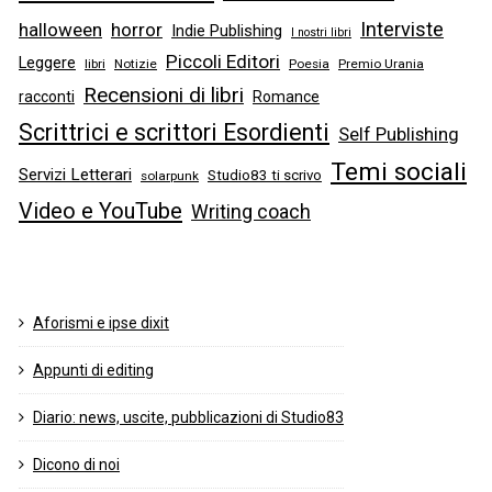
Interviste
halloween
horror
Indie Publishing
I nostri libri
Piccoli Editori
Leggere
libri
Notizie
Poesia
Premio Urania
Recensioni di libri
racconti
Romance
Scrittrici e scrittori Esordienti
Self Publishing
Temi sociali
Servizi Letterari
Studio83 ti scrivo
solarpunk
Video e YouTube
Writing coach
Aforismi e ipse dixit
Appunti di editing
Diario: news, uscite, pubblicazioni di Studio83
Dicono di noi