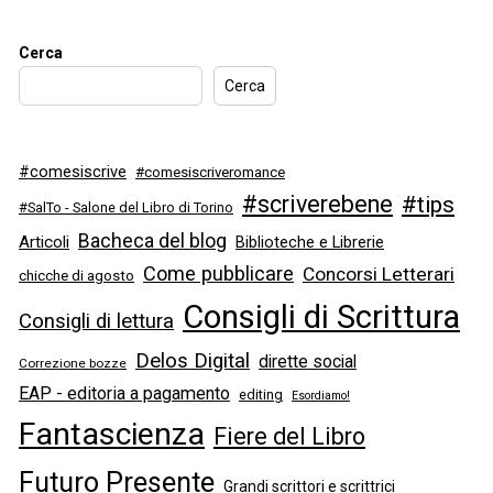
Cerca
Cerca
#comesiscrive
#comesiscriveromance
#scriverebene
#tips
#SalTo - Salone del Libro di Torino
Bacheca del blog
Articoli
Biblioteche e Librerie
Come pubblicare
Concorsi Letterari
chicche di agosto
Consigli di Scrittura
Consigli di lettura
Delos Digital
dirette social
Correzione bozze
EAP - editoria a pagamento
editing
Esordiamo!
Fantascienza
Fiere del Libro
Futuro Presente
Grandi scrittori e scrittrici