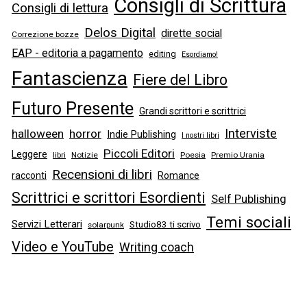
Consigli di Scrittura
Consigli di lettura
Delos Digital
dirette social
Correzione bozze
EAP - editoria a pagamento
editing
Esordiamo!
Fantascienza
Fiere del Libro
Futuro Presente
Grandi scrittori e scrittrici
Interviste
halloween
horror
Indie Publishing
I nostri libri
Piccoli Editori
Leggere
libri
Notizie
Poesia
Premio Urania
Recensioni di libri
racconti
Romance
Scrittrici e scrittori Esordienti
Self Publishing
Temi sociali
Servizi Letterari
Studio83 ti scrivo
solarpunk
Video e YouTube
Writing coach