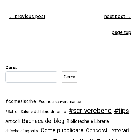
←
previous post
next post
→
page top
Cerca
Cerca
#comesiscrive
#comesiscriveromance
#scriverebene
#tips
#SalTo - Salone del Libro di Torino
Bacheca del blog
Articoli
Biblioteche e Librerie
Come pubblicare
Concorsi Letterari
chicche di agosto