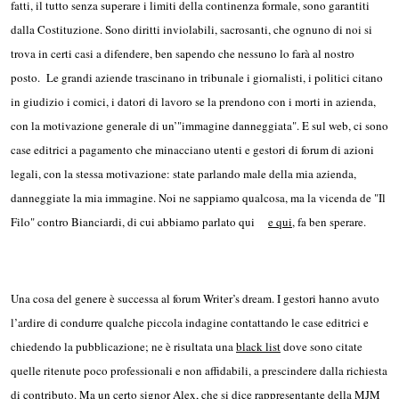
fatti, il tutto senza superare i limiti della continenza formale, sono garantiti
dalla Costituzione. Sono diritti inviolabili, sacrosanti, che ognuno di noi si
trova in certi casi a difendere, ben sapendo che nessuno lo farà al nostro
posto. Le grandi aziende trascinano in tribunale i giornalisti, i politici citano
in giudizio i comici, i datori di lavoro se la prendono con i morti in azienda,
con la motivazione generale di un’"immagine danneggiata". E sul web, ci sono
case editrici a pagamento che minacciano utenti e gestori di forum di azioni
legali, con la stessa motivazione: state parlando male della mia azienda,
danneggiate la mia immagine. Noi ne sappiamo qualcosa, ma la vicenda de "Il
Filo" contro Bianciardi, di cui abbiamo parlato qui
e qui,
fa ben sperare.
Una cosa del genere è successa al forum Writer’s dream. I gestori hanno avuto
l’ardire di condurre qualche piccola indagine contattando le case editrici e
chiedendo la pubblicazione; ne è risultata una
black list
dove sono citate
quelle ritenute poco professionali e non affidabili, a prescindere dalla richiesta
di contributo. Ma un certo signor Alex, che si dice rappresentante della MJM