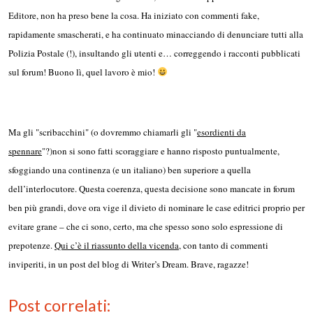
Editore, non ha preso bene la cosa. Ha iniziato con commenti fake,
rapidamente smascherati, e ha continuato minacciando di denunciare tutti alla
Polizia Postale (!), insultando gli utenti e… correggendo i racconti pubblicati
sul forum! Buono lì, quel lavoro è mio!
Ma gli "scribacchini" (o dovremmo chiamarli gli "
esordienti da
spennare
"?)non si sono fatti scoraggiare e hanno risposto puntualmente,
sfoggiando una continenza (e un italiano) ben superiore a quella
dell’interlocutore. Questa coerenza, questa decisione sono mancate in forum
ben più grandi, dove ora vige il divieto di nominare le case editrici proprio per
evitare grane – che ci sono, certo, ma che spesso sono solo espressione di
prepotenze.
Qui c’è il riassunto della vicenda
, con tanto di commenti
inviperiti, in un post del blog di Writer’s Dream. Brave, ragazze!
Post correlati: