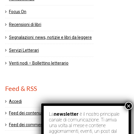
Focus On
Recensioni di libri
Segnalazioni: news, notizie e libri da leggere
Servizi Letterari
Venti nodi – Bollettino letterario
Feed & RSS
Accedi
Feed dei contenuti
La
newsletter
è il nostro principale
canale di comunicazione. Ti arriva
Feed dei commenti
una volta al mese e contiene
aggiornamenti, eventi, un post dal