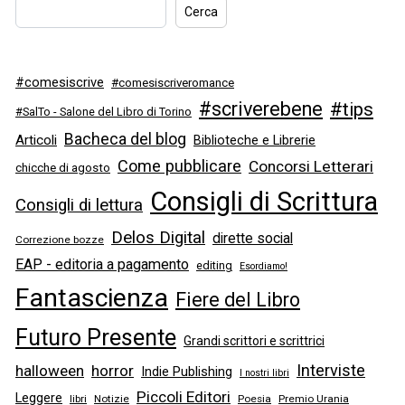
Cerca
#comesiscrive
#comesiscriveromance
#scriverebene
#tips
#SalTo - Salone del Libro di Torino
Bacheca del blog
Articoli
Biblioteche e Librerie
Come pubblicare
Concorsi Letterari
chicche di agosto
Consigli di Scrittura
Consigli di lettura
Delos Digital
dirette social
Correzione bozze
EAP - editoria a pagamento
editing
Esordiamo!
Fantascienza
Fiere del Libro
Futuro Presente
Grandi scrittori e scrittrici
Interviste
halloween
horror
Indie Publishing
I nostri libri
Piccoli Editori
Leggere
libri
Notizie
Poesia
Premio Urania