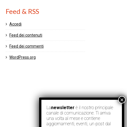
Feed & RSS
Accedi
Feed dei contenuti
Feed dei commenti
WordPress.org
La
newsletter
è il nostro principale
canale di comunicazione. Ti arriva
una volta al mese e contiene
aggiornamenti, eventi, un post dal