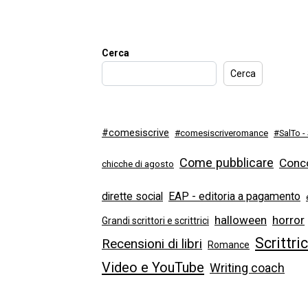
Cerca
Cerca
#comesiscrive
#comesiscriveromance
#SalTo -
Come pubblicare
Conco
chicche di agosto
dirette social
EAP - editoria a pagamento
halloween
horror
Grandi scrittori e scrittrici
Scrittri
Recensioni di libri
Romance
Video e YouTube
Writing coach