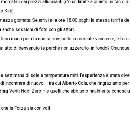
ercatini dai prezzi allucinanti (c’è un limite a quanto un fan è
no Kirk
);
mezza giornata. Se arrivi alle ore 18,00 paghi la stessa tariffa de
anche sessioni di foto con gli attori;
uori mano per chi non si trovi nelle immediate vicinanze; e forse
un atto di benvenuto (e perché non azzerarlo, in fondo? Chiunque
ne settimana di sole e temperature miti, l’esperienza è stata div
di incontrare di nuovo – tra cui Alberto Cola, che ringraziamo pe
ding
Venti Nodi Zero
– e quelli che abbiamo finalmente conosciu
 che la Forza sia con voi!