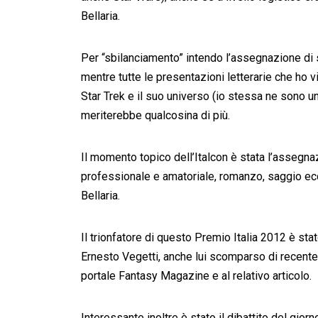
Bellaria.
Per “sbilanciamento” intendo l’assegnazione di sa
mentre tutte le presentazioni letterarie che ho v
Star Trek e il suo universo (io stessa ne sono un
meriterebbe qualcosina di più.
Il momento topico dell’Italcon è stata l’assegnaz
professionale e amatoriale, romanzo, saggio ecc)
Bellaria.
Il trionfatore di questo Premio Italia 2012 è sta
Ernesto Vegetti, anche lui scomparso di recente,
portale Fantasy Magazine e al relativo articolo.
Interessante inoltre è stato il dibattito del gior