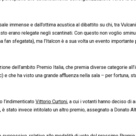
le immense e dall’ottima acustica al dibattito su chi, tra Vulcani
isto erano relegate negli scantinati. Con questo non voglio sminui
a fan sfegatata), ma l’Italcon è a sua volta un evento importante
ione dell’ambito Premio Italia, che premia diverse categorie all’i
 e che ha visto una grande affluenza nella sala – per fortuna, s
to l’indimenticato
Vittorio Curtoni
, a cui i votanti hanno deciso di
 è stato invece intitolato un altro premio, assegnato a Donato Alt
no successivo, relativo alle modalità di voto del prossimo Premio I