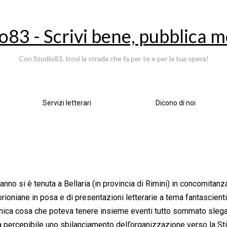
o83 - Scrivi bene, pubblica m
Con Studio83, trovi la strada che fa per te e per la tua opera!
Servizi letterari
Dicono di noi
anno si è tenuta a Bellaria (in provincia di Rimini) in concomitanz
 orioniane in posa e di presentazioni letterarie a tema fantascienti
unica cosa che poteva tenere insieme eventi tutto sommato slegat
a percepibile uno sbilanciamento dell’organizzazione verso la Stic