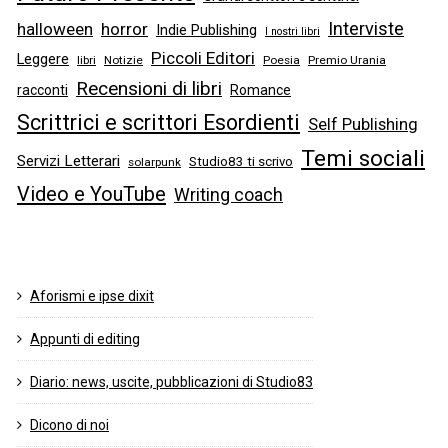
Interviste
halloween
horror
Indie Publishing
I nostri libri
Piccoli Editori
Leggere
libri
Notizie
Poesia
Premio Urania
Recensioni di libri
racconti
Romance
Scrittrici e scrittori Esordienti
Self Publishing
Temi sociali
Servizi Letterari
Studio83 ti scrivo
solarpunk
Video e YouTube
Writing coach
Aforismi e ipse dixit
Appunti di editing
Diario: news, uscite, pubblicazioni di Studio83
Dicono di noi