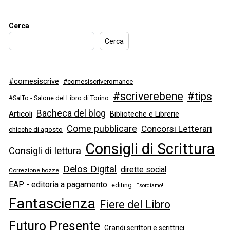
Cerca
Cerca
#comesiscrive
#comesiscriveromance
#scriverebene
#tips
#SalTo - Salone del Libro di Torino
Bacheca del blog
Articoli
Biblioteche e Librerie
Come pubblicare
Concorsi Letterari
chicche di agosto
Consigli di Scrittura
Consigli di lettura
Delos Digital
dirette social
Correzione bozze
EAP - editoria a pagamento
editing
Esordiamo!
Fantascienza
Fiere del Libro
Futuro Presente
Grandi scrittori e scrittrici