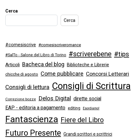
Cerca
Cerca
#comesiscrive
#comesiscriveromance
#scriverebene
#tips
#SalTo - Salone del Libro di Torino
Bacheca del blog
Articoli
Biblioteche e Librerie
Come pubblicare
Concorsi Letterari
chicche di agosto
Consigli di Scrittura
Consigli di lettura
Delos Digital
dirette social
Correzione bozze
EAP - editoria a pagamento
editing
Esordiamo!
Fantascienza
Fiere del Libro
Futuro Presente
Grandi scrittori e scrittrici