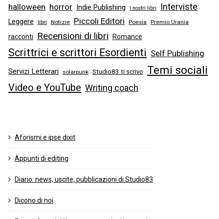
Interviste
halloween
horror
Indie Publishing
I nostri libri
Piccoli Editori
Leggere
libri
Notizie
Poesia
Premio Urania
Recensioni di libri
racconti
Romance
Scrittrici e scrittori Esordienti
Self Publishing
Temi sociali
Servizi Letterari
Studio83 ti scrivo
solarpunk
Video e YouTube
Writing coach
Aforismi e ipse dixit
Appunti di editing
Diario: news, uscite, pubblicazioni di Studio83
Dicono di noi