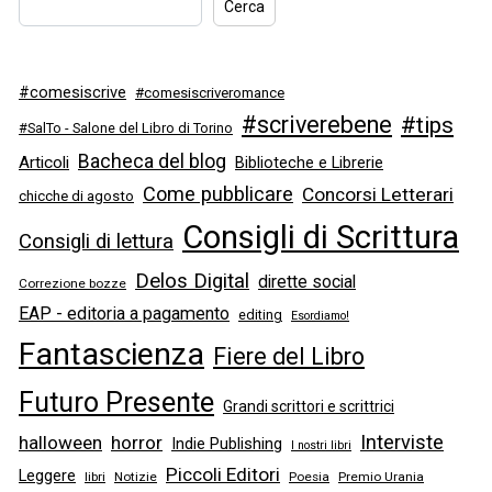
Cerca
#comesiscrive
#comesiscriveromance
#scriverebene
#tips
#SalTo - Salone del Libro di Torino
Bacheca del blog
Articoli
Biblioteche e Librerie
Come pubblicare
Concorsi Letterari
chicche di agosto
Consigli di Scrittura
Consigli di lettura
Delos Digital
dirette social
Correzione bozze
EAP - editoria a pagamento
editing
Esordiamo!
Fantascienza
Fiere del Libro
Futuro Presente
Grandi scrittori e scrittrici
Interviste
halloween
horror
Indie Publishing
I nostri libri
Piccoli Editori
Leggere
libri
Notizie
Poesia
Premio Urania