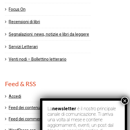
Focus On
Recensioni di libri
Segnalazioni: news, notizie e libri da leggere
Servizi Letterari
Venti nodi – Bollettino letterario
Feed & RSS
Accedi
Feed dei contenuti
La
newsletter
è il nostro principale
canale di comunicazione. Ti arriva
Feed dei commenti
una volta al mese e contiene
aggiornamenti, eventi, un post dal