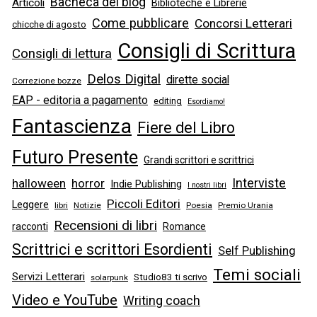
Bacheca del blog
Articoli
Biblioteche e Librerie
Come pubblicare
Concorsi Letterari
chicche di agosto
Consigli di Scrittura
Consigli di lettura
Delos Digital
dirette social
Correzione bozze
EAP - editoria a pagamento
editing
Esordiamo!
Fantascienza
Fiere del Libro
Futuro Presente
Grandi scrittori e scrittrici
Interviste
halloween
horror
Indie Publishing
I nostri libri
Piccoli Editori
Leggere
libri
Notizie
Poesia
Premio Urania
Recensioni di libri
racconti
Romance
Scrittrici e scrittori Esordienti
Self Publishing
Temi sociali
Servizi Letterari
Studio83 ti scrivo
solarpunk
Video e YouTube
Writing coach