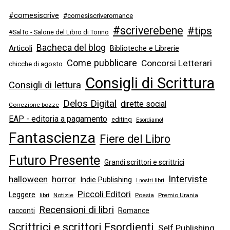
#comesiscrive
#comesiscriveromance
#scriverebene
#tips
#SalTo - Salone del Libro di Torino
Bacheca del blog
Articoli
Biblioteche e Librerie
Come pubblicare
Concorsi Letterari
chicche di agosto
Consigli di Scrittura
Consigli di lettura
Delos Digital
dirette social
Correzione bozze
EAP - editoria a pagamento
editing
Esordiamo!
Fantascienza
Fiere del Libro
Futuro Presente
Grandi scrittori e scrittrici
Interviste
halloween
horror
Indie Publishing
I nostri libri
Piccoli Editori
Leggere
libri
Notizie
Poesia
Premio Urania
Recensioni di libri
racconti
Romance
Scrittrici e scrittori Esordienti
Self Publishing