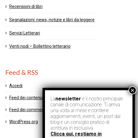
Recensioni di libri
Segnalazioni: news, notizie e libri da leggere
Servizi Letterari
Venti nodi – Bollettino letterario
Feed & RSS
Accedi
Feed dei contenuti
La
newsletter
è il nostro principale
canale di comunicazione. Ti arriva
Feed dei commenti
una volta al mese e contiene
aggiornamenti, eventi, un post dal
blog e un consiglio pratico di
WordPress.org
scrittura in esclusiva.
Clicca qui, restiamo in