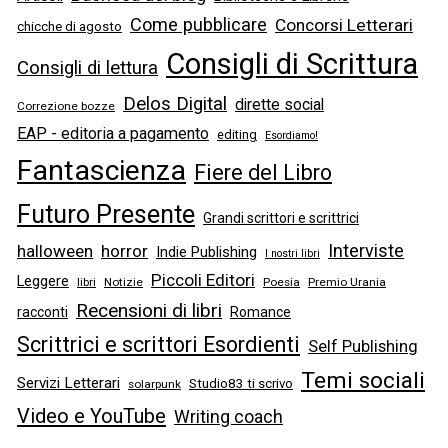
Come pubblicare
Concorsi Letterari
chicche di agosto
Consigli di Scrittura
Consigli di lettura
Delos Digital
dirette social
Correzione bozze
EAP - editoria a pagamento
editing
Esordiamo!
Fantascienza
Fiere del Libro
Futuro Presente
Grandi scrittori e scrittrici
Interviste
halloween
horror
Indie Publishing
I nostri libri
Piccoli Editori
Leggere
libri
Notizie
Poesia
Premio Urania
Recensioni di libri
racconti
Romance
Scrittrici e scrittori Esordienti
Self Publishing
Temi sociali
Servizi Letterari
Studio83 ti scrivo
solarpunk
Video e YouTube
Writing coach