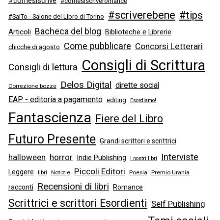
#comesiscrive
#comesiscriveromance
#scriverebene
#tips
#SalTo - Salone del Libro di Torino
Bacheca del blog
Articoli
Biblioteche e Librerie
Come pubblicare
Concorsi Letterari
chicche di agosto
Consigli di Scrittura
Consigli di lettura
Delos Digital
dirette social
Correzione bozze
EAP - editoria a pagamento
editing
Esordiamo!
Fantascienza
Fiere del Libro
Futuro Presente
Grandi scrittori e scrittrici
Interviste
halloween
horror
Indie Publishing
I nostri libri
Piccoli Editori
Leggere
libri
Notizie
Poesia
Premio Urania
Recensioni di libri
racconti
Romance
Scrittrici e scrittori Esordienti
Self Publishing