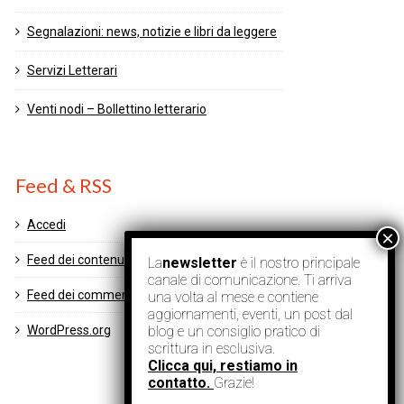
Segnalazioni: news, notizie e libri da leggere
Servizi Letterari
Venti nodi – Bollettino letterario
Feed & RSS
Accedi
Feed dei contenuti
La
newsletter
è il nostro principale
canale di comunicazione. Ti arriva
Feed dei commenti
una volta al mese e contiene
aggiornamenti, eventi, un post dal
blog e un consiglio pratico di
WordPress.org
scrittura in esclusiva.
Clicca qui, restiamo in
contatto.
Grazie!