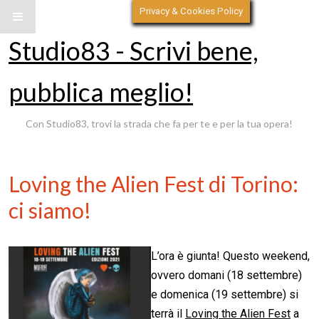
Privacy & Cookies Policy
Studio83 - Scrivi bene,
pubblica meglio!
Con Studio83, trovi la strada che fa per te e per la tua opera!
Loving the Alien Fest di Torino:
ci siamo!
L’ora è giunta! Questo weekend,
ovvero domani (18 settembre)
e domenica (19 settembre) si
terrà il
Loving the Alien Fest
a