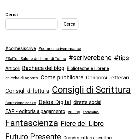
Cerca
Cerca
#comesiscrive
#comesiscriveromance
#scriverebene
#tips
#SalTo - Salone del Libro di Torino
Bacheca del blog
Articoli
Biblioteche e Librerie
Come pubblicare
Concorsi Letterari
chicche di agosto
Consigli di Scrittura
Consigli di lettura
Delos Digital
dirette social
Correzione bozze
EAP - editoria a pagamento
editing
Esordiamo!
Fantascienza
Fiere del Libro
Futuro Presente
Grandi scrittori e scrittrici