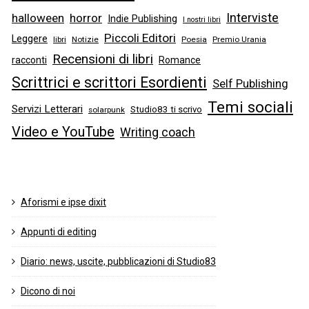
Interviste
halloween
horror
Indie Publishing
I nostri libri
Piccoli Editori
Leggere
libri
Notizie
Poesia
Premio Urania
Recensioni di libri
racconti
Romance
Scrittrici e scrittori Esordienti
Self Publishing
Temi sociali
Servizi Letterari
Studio83 ti scrivo
solarpunk
Video e YouTube
Writing coach
Aforismi e ipse dixit
Appunti di editing
Diario: news, uscite, pubblicazioni di Studio83
Dicono di noi