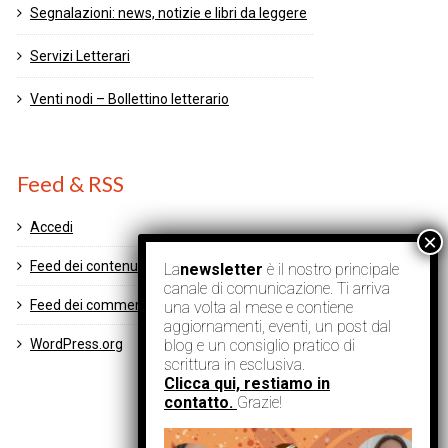
Segnalazioni: news, notizie e libri da leggere
Servizi Letterari
Venti nodi – Bollettino letterario
Feed & RSS
Accedi
Feed dei contenuti
La
newsletter
è il nostro principale
canale di comunicazione. Ti arriva
Feed dei commenti
una volta al mese e contiene
aggiornamenti, eventi, un post dal
blog e un consiglio pratico di
WordPress.org
scrittura in esclusiva.
Clicca qui, restiamo in
contatto.
Grazie!