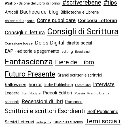
#scriverebene
#tips
#SalTo - Salone del Libro di Torino
Bacheca del blog
Articoli
Biblioteche e Librerie
Come pubblicare
Concorsi Letterari
chicche di agosto
Consigli di Scrittura
Consigli di lettura
Delos Digital
dirette social
Correzione bozze
EAP - editoria a pagamento
editing
Esordiamo!
Fantascienza
Fiere del Libro
Futuro Presente
Grandi scrittori e scrittrici
Interviste
halloween
horror
Indie Publishing
I nostri libri
Piccoli Editori
Leggere
libri
Notizie
Poesia
Premio Urania
Recensioni di libri
racconti
Romance
Scrittrici e scrittori Esordienti
Self Publishing
Temi sociali
Servizi Letterari
Studio83 ti scrivo
solarpunk