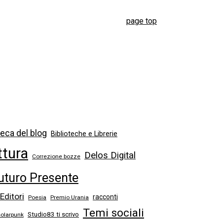
page top
eca del blog
Biblioteche e Librerie
ttura
Delos Digital
Correzione bozze
uturo Presente
 Editori
racconti
Poesia
Premio Urania
Temi sociali
Studio83 ti scrivo
solarpunk