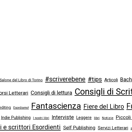
#scriverebene
#tips
Bach
Articoli
 Salone del Libro di Torino
Consigli di Scri
Consigli di lettura
rsi Letterari
Fantascienza
F
Fiere del Libro
editing
Esordiamo!
Interviste
Piccoli
Indie Publishing
Leggere
libri
Notizie
I nostri libri
ci e scrittori Esordienti
Self Publishing
Servizi Letterari