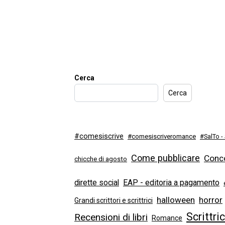
Cerca
Cerca
#comesiscrive
#comesiscriveromance
#SalTo -
Come pubblicare
Conco
chicche di agosto
dirette social
EAP - editoria a pagamento
halloween
horror
Grandi scrittori e scrittrici
Scrittri
Recensioni di libri
Romance