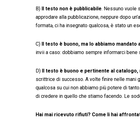
B)
Il testo non è pubblicabile
. Nessuno vuole s
approdare alla pubblicazione, neppure dopo un’
format
ə, ci ha insegnato qualcosa, è stato un es
C)
Il testo è buono, ma lo abbiamo mandato a
invii a caso: dobbiamo sempre informarci bene s
D)
Il testo è buono e pertinente al catalogo
scrittrice di successo. A volte finire nelle man
qualcosa su cui non abbiamo più potere di tanto.
di credere in quello che stiamo facendo. Le sodd
Hai mai ricevuto rifiuti? Come li hai affron