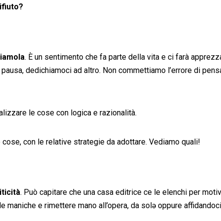
ifiuto?
viamola
. È un sentimento che fa parte della vita e ci farà apprezz
ausa, dedichiamoci ad altro. Non commettiamo l’errore di pensare 
lizzare le cose con logica e razionalità.
 cose, con le relative strategie da adottare. Vediamo quali!
ticità
. Può capitare che una casa editrice ce le elenchi per motiv
 le maniche e rimettere mano all’opera, da sol
ə oppure affidandoci