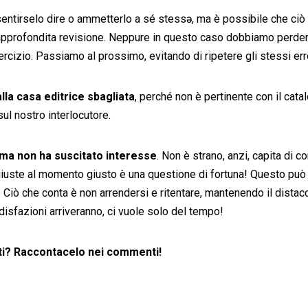
entirselo dire o ammetterlo a sé stess
ə, ma è possibile che ci
approfondita revisione. Neppure in questo caso dobbiamo perderc
ercizio. Passiamo al prossimo, evitando di ripetere gli stessi err
lla casa editrice sbagliata
, perché non è pertinente con il cata
ul nostro interlocutore.
, ma non ha suscitato interesse
. Non è strano, anzi, capita di c
i giuste al momento giusto è una questione di fortuna! Questo pu
 Ciò che conta è non arrendersi e ritentare, mantenendo il distacc
isfazioni arriveranno, ci vuole solo del tempo!
tati? Raccontacelo nei commenti!