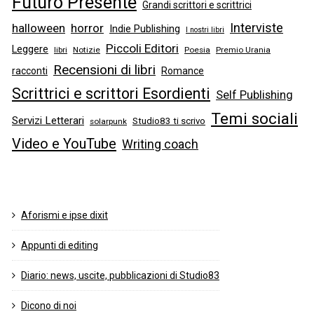
Futuro Presente
Grandi scrittori e scrittrici
Interviste
halloween
horror
Indie Publishing
I nostri libri
Piccoli Editori
Leggere
libri
Notizie
Poesia
Premio Urania
Recensioni di libri
racconti
Romance
Scrittrici e scrittori Esordienti
Self Publishing
Temi sociali
Servizi Letterari
Studio83 ti scrivo
solarpunk
Video e YouTube
Writing coach
Aforismi e ipse dixit
Appunti di editing
Diario: news, uscite, pubblicazioni di Studio83
Dicono di noi