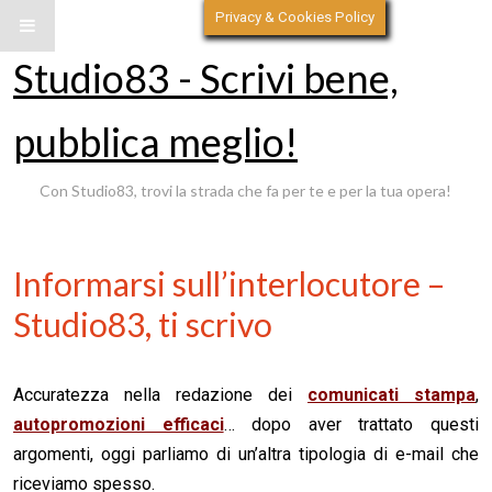
Privacy & Cookies Policy
Studio83 - Scrivi bene,
pubblica meglio!
Con Studio83, trovi la strada che fa per te e per la tua opera!
Informarsi sull’interlocutore –
Studio83, ti scrivo
Accuratezza nella redazione dei
comunicati stampa
,
autopromozioni efficaci
… dopo aver trattato questi
argomenti, oggi parliamo di un’altra tipologia di e-mail che
riceviamo spesso.