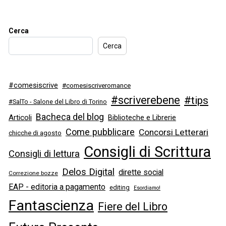
Cerca
Cerca
#comesiscrive
#comesiscriveromance
#scriverebene
#tips
#SalTo - Salone del Libro di Torino
Bacheca del blog
Articoli
Biblioteche e Librerie
Come pubblicare
Concorsi Letterari
chicche di agosto
Consigli di Scrittura
Consigli di lettura
Delos Digital
dirette social
Correzione bozze
EAP - editoria a pagamento
editing
Esordiamo!
Fantascienza
Fiere del Libro