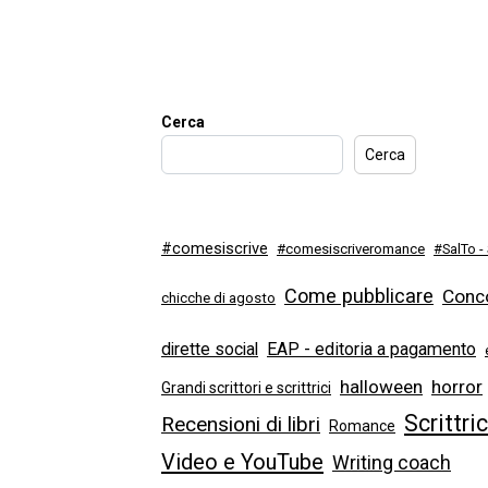
Cerca
Cerca
#comesiscrive
#comesiscriveromance
#SalTo -
Come pubblicare
Conco
chicche di agosto
dirette social
EAP - editoria a pagamento
halloween
horror
Grandi scrittori e scrittrici
Scrittri
Recensioni di libri
Romance
Video e YouTube
Writing coach