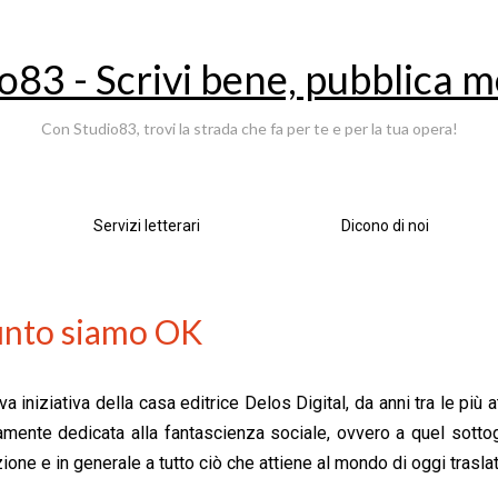
o83 - Scrivi bene, pubblica m
Con Studio83, trovi la strada che fa per te e per la tua opera!
Servizi letterari
Dicono di noi
punto siamo OK
niziativa della casa editrice Delos Digital, da anni tra le più a
ramente dedicata alla fantascienza sociale, ovvero a quel sottog
ione e in generale a tutto ciò che attiene al mondo di oggi traslat