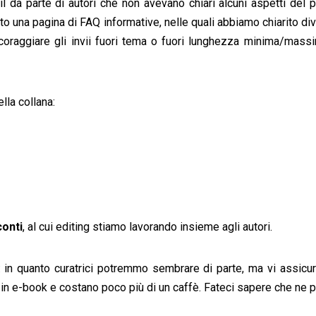
l da parte di autori che non avevano chiari alcuni aspetti del 
tto una pagina di FAQ informative, nelle quali abbiamo chiarito di
raggiare gli invii fuori tema o fuori lunghezza minima/massim
lla collana:
conti
, al cui editing stiamo lavorando insieme agli autori.
o: in quanto curatrici potremmo sembrare di parte, ma vi assicu
 in e-book e costano poco più di un caffè. Fateci sapere che ne 