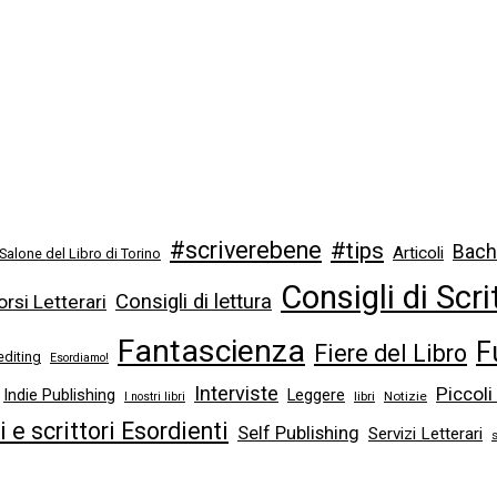
#scriverebene
#tips
Bach
Articoli
 Salone del Libro di Torino
Consigli di Scri
Consigli di lettura
rsi Letterari
Fantascienza
F
Fiere del Libro
editing
Esordiamo!
Interviste
Piccoli
Indie Publishing
Leggere
libri
Notizie
I nostri libri
ci e scrittori Esordienti
Self Publishing
Servizi Letterari