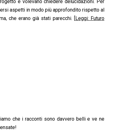
progetto e volevano chiedere delucidazioni. Per
versi aspetti in modo più approfondito rispetto al
a, che erano già stati parecchi. [
Leggi: Futuro
riamo che i racconti sono davvero belli e ve ne
pensate!