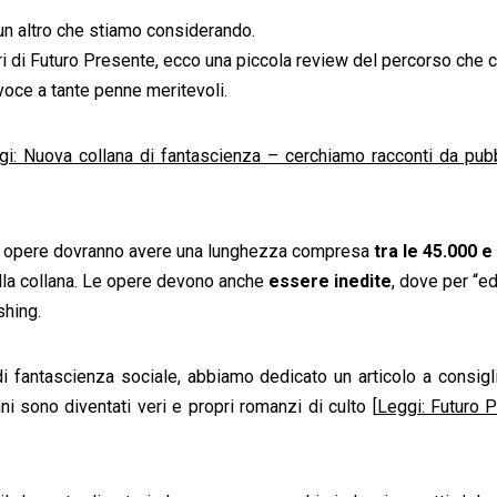
 un altro che stiamo considerando.
ori di Futuro Presente, ecco una piccola review del percorso che c
oce a tante penne meritevoli.
gi: Nuova collana di fantascienza – cerchiamo racconti da pub
le opere dovranno avere una lunghezza compresa
tra le 45.000 e
alla collana. Le opere devono anche
essere inedite
, dove per “e
shing.
di fantascienza sociale, abbiamo dedicato un articolo a consigli d
i sono diventati veri e propri romanzi di culto [
Leggi: Futuro P