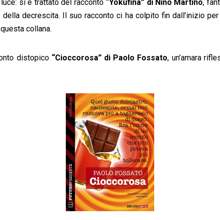
 luce: si è trattato del racconto
“Yokufina” di Nino Martino
, fan
lla decrescita. Il suo racconto ci ha colpito fin dall’inizio per l’
 questa collana.
conto distopico
“Cioccorosa” di Paolo Fossato
, un’amara rif