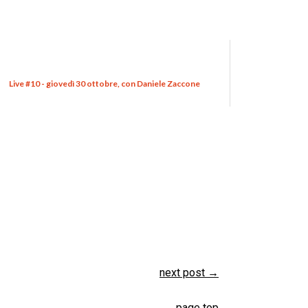
Live #10 - giovedì 30 ottobre, con Daniele Zaccone
next post
→
page top