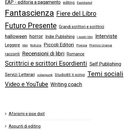
EAP - editoria a pagamento
editing
Esordiamo!
Fantascienza
Fiere del Libro
Futuro Presente
Grandi scrittori e scrittrici
Interviste
halloween
horror
Indie Publishing
I nostri libri
Piccoli Editori
Leggere
libri
Notizie
Poesia
Premio Urania
Recensioni di libri
racconti
Romance
Scrittrici e scrittori Esordienti
Self Publishing
Temi sociali
Servizi Letterari
Studio83 ti scrivo
solarpunk
Video e YouTube
Writing coach
Aforismi e ipse dixit
Appunti di editing