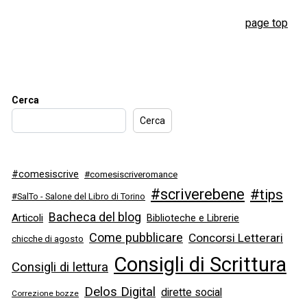
page top
Cerca
Cerca
#comesiscrive
#comesiscriveromance
#scriverebene
#tips
#SalTo - Salone del Libro di Torino
Bacheca del blog
Articoli
Biblioteche e Librerie
Come pubblicare
Concorsi Letterari
chicche di agosto
Consigli di Scrittura
Consigli di lettura
Delos Digital
dirette social
Correzione bozze