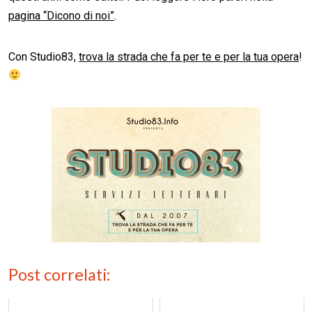
pagina “Dicono di noi”
.
Con Studio83,
trova la strada che fa per te e per la tua opera
!
Post correlati: