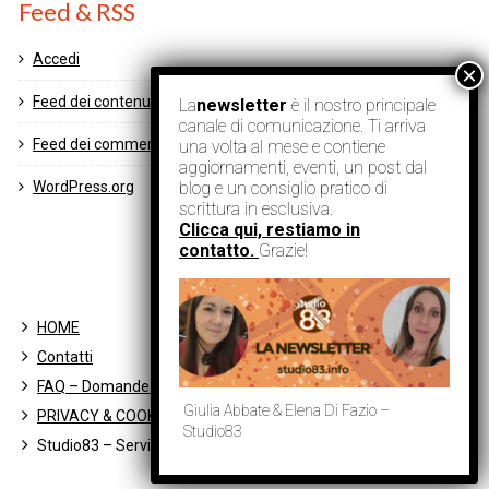
Feed & RSS
Accedi
Feed dei contenuti
La
newsletter
è il nostro principale
canale di comunicazione. Ti arriva
Feed dei commenti
una volta al mese e contiene
aggiornamenti, eventi, un post dal
WordPress.org
blog e un consiglio pratico di
scrittura in esclusiva.
Clicca qui, restiamo in
contatto.
Grazie!
HOME
Contatti
FAQ – Domande Frequenti
Giulia Abbate & Elena Di Fazio –
PRIVACY & COOKIE POLICY
Studio83
Studio83 – Servizi Letterari® è un marchio registrato.