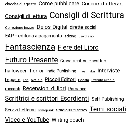
Come pubblicare
Concorsi Letterari
chicche di agosto
Consigli di Scrittura
Consigli di lettura
Delos Digital
dirette social
Correzione bozze
EAP - editoria a pagamento
editing
Esordiamo!
Fantascienza
Fiere del Libro
Futuro Presente
Grandi scrittori e scrittrici
Interviste
halloween
horror
Indie Publishing
I nostri libri
Piccoli Editori
Leggere
libri
Notizie
Poesia
Premio Urania
Recensioni di libri
racconti
Romance
Scrittrici e scrittori Esordienti
Self Publishing
Temi sociali
Servizi Letterari
Studio83 ti scrivo
solarpunk
Video e YouTube
Writing coach