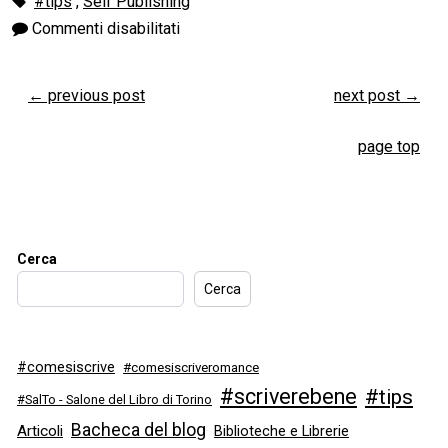
#tips
,
Self Publishing
Commenti disabilitati
←
previous post
next post
→
page top
Cerca
Cerca
#comesiscrive
#comesiscriveromance
#scriverebene
#tips
#SalTo - Salone del Libro di Torino
Bacheca del blog
Articoli
Biblioteche e Librerie