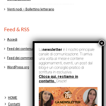
Venti nodi – Bollettino letterario
Feed & RSS
Accedi
Feed dei contenuti
La
newsletter
è il nostro principale
canale di comunicazione. Ti arriva
Feed dei commenti
una volta al mese e contiene
aggiornamenti, eventi, un post dal
blog e un consiglio pratico di
WordPress.org
scrittura in esclusiva.
Clicca qui, restiamo in
contatto.
Grazie!
HOME
Contatti