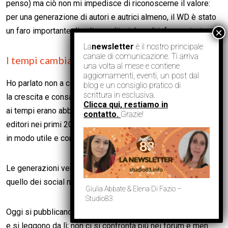
penso) ma ciò non mi impedisce di riconoscerne il valore:
per una generazione di autori e autrici almeno, il WD è stato
un faro importante di cultura editoriale e di informazioni.
La
newsletter
è il nostro principale
canale di comunicazione. Ti arriva
I tempi cambiano. E noi?
una volta al mese e contiene
aggiornamenti, eventi, un post dal
Ho parlato non a caso di “generazione”: il WD ha permesso
blog e un consiglio pratico di
scrittura in esclusiva.
la crescita e consapevolizzazione dei
millennial
, quelli che
Clicca qui, restiamo in
ai tempi erano abbastanza grandi da scrivere e cercare
contatto.
Grazie!
editori nei primi 2000, abbastanza giovani per usare i forum
in modo utile e concreto.
Le generazioni venute dopo si muovono in un altro scenario:
quello dei social network, di Wattpad, del direct publishing.
Giulia Abbate & Elena Di Fazio –
Studio83
Oggi si pubblicano storie scritte direttamente con il cellulare,
e si leggono da lì; non ci si confronta più nei forum e men