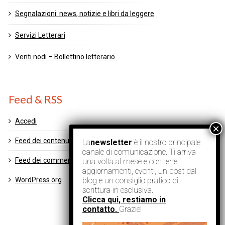
Segnalazioni: news, notizie e libri da leggere
Servizi Letterari
Venti nodi – Bollettino letterario
Feed & RSS
Accedi
Feed dei contenuti
La
newsletter
è il nostro principale
canale di comunicazione. Ti arriva
Feed dei commenti
una volta al mese e contiene
aggiornamenti, eventi, un post dal
blog e un consiglio pratico di
WordPress.org
scrittura in esclusiva.
Clicca qui, restiamo in
contatto.
Grazie!