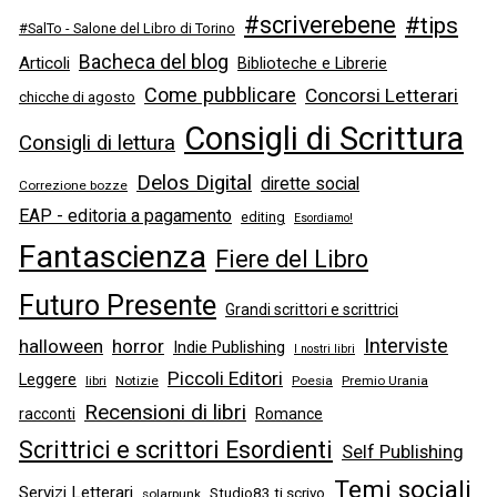
#scriverebene
#tips
#SalTo - Salone del Libro di Torino
Bacheca del blog
Articoli
Biblioteche e Librerie
Come pubblicare
Concorsi Letterari
chicche di agosto
Consigli di Scrittura
Consigli di lettura
Delos Digital
dirette social
Correzione bozze
EAP - editoria a pagamento
editing
Esordiamo!
Fantascienza
Fiere del Libro
Futuro Presente
Grandi scrittori e scrittrici
Interviste
halloween
horror
Indie Publishing
I nostri libri
Piccoli Editori
Leggere
libri
Notizie
Poesia
Premio Urania
Recensioni di libri
racconti
Romance
Scrittrici e scrittori Esordienti
Self Publishing
Temi sociali
Servizi Letterari
Studio83 ti scrivo
solarpunk